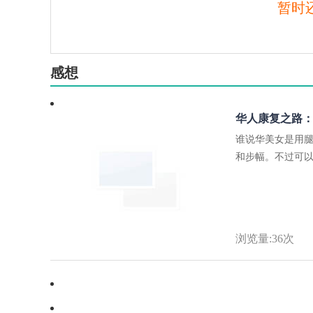
暂时
感想
华人康复之路
谁说华美女是用
和步幅。不过可以
浏览量:36次
·
参加一个说跑就跑的马拉松比赛