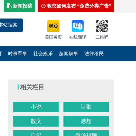
新闻投稿
教您如何发布 “免费分类广告”
美国黄页
在线翻译
二维码
育
时事军事
社会娱乐
趣闻轶事
法律移民
相关栏目
小说
诗歌
散文
感想
日记
微信视频