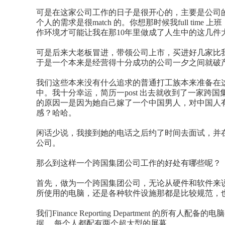
可是在这家公司工作的日子是很开心的，主要是公司
个人的需求是很
match
的。你想那时候我
full
time
上班
作环境才可能让我在那
10
年里做成了人生中的这几件
可是后来大老板冒进，带领公司上市，买进好几家比
于是一个本来是经营得十分成功的公司一夕之间就破
我们这些本来没有什么追求的普通打工族本来准备在
中。我十分幸运，简历一
post
出去就收到了一家跨国
的原因一是因为她自己嫁了一个中国男人，对中国人
感？哈哈。
闲话少说，我接到她的电话之后约了时间去面试，并
公司
。
那么到这样一个跨国集团公司工作的好处有哪些呢
？
首先，做为一个跨国集团公司，无论从硬件和软件来
所使用的电脑，还是各种软件设施那都是比较规范，
我们
Finance
Reporting Department
的所有人配备的电脑
据
，
每个人都配有两个超大型的屏幕
。