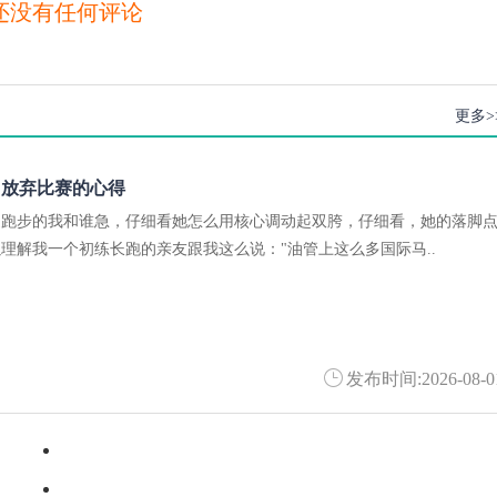
还没有任何评论
更多>
：放弃比赛的心得
腿跑步的我和谁急，仔细看她怎么用核心调动起双胯，仔细看，她的落脚
理解我一个初练长跑的亲友跟我这么说："油管上这么多国际马..
发布时间:2026-08-0
·
先把当下日子过好 美好未来可期