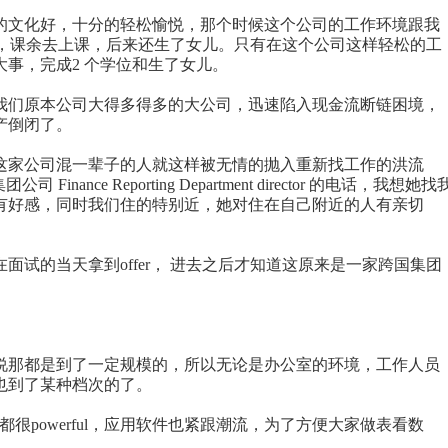
的文化好，十分的轻松愉悦，那个时候这个公司的工作环境跟我
，课余去上课，后来还生了女儿。只有在这个公司这样轻松的工
大事，完成
2
个学位和生了女儿
。
我们原本公司大得多得多的大公司，迅速陷入现金流断链困境，
产倒闭了。
这家公司混一辈子的人就这样被无情的抛入重新找工作的洪流
集团公司
Finance Reporting Department director
的电话，我想她找
有好感，同时我们住的特别近，她对住在自己附近的人有亲切
在面试的当天拿到
offer
，
进去之后才知道这原来是一家跨国集团
说那都是到了一定规模的，所以无论是办公室的环境，工作人员
也到了某种档次的了。
都很
powerful
，应用软件也紧跟潮流，为了方便大家做表看数