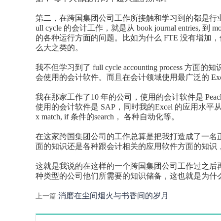
第二，在跨国集团公司工作所接触和学习到的都是行
ull cycle
的会计工作，就是从
book journal entries,
到
mo
的各种运行方面的问题。比如为什么
FTE
没有增加，
么大之类的
。
我不但学习到了
full cycle accounting process
方面的知
会使用的会计软件。而且在会计领域使用最广泛的
Ex
我在那家工作了
10
年的公司，使用的会计软件是
Peac
使用的会计软件是
SAP
，同时我的
Excel
的应用水平
x match, if
条件的
search
，
各种自动化等
。
在这家跨国集团公司的工作总算是把我打造成了一名
面的知识还是各种跟会计相关的应用软件方面的知识
这就是我说的在这样的一个跨国集团公司工作过之后
种类型的公司他们所需要的知识储备，这也就是为什
消磨在尘间烟火与书香间的岁月
上一篇: