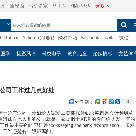
宾州
新泽西
马萨诸塞
马里兰
佛罗里达
更多
l
Hotmail
Yahoo
Facebook
Twitter
QQ邮箱
网易邮箱
微信
生医学
摄影风情
科技电子
教育儿童
婚姻情感
文艺体
公司工作过几点好处
分享到：
0
是十分广泛的，比如给人家发工资催账付钱报税都是会计领域的
弟姐妹六七人开的公司就是一家类似于
ADP
的专门给人发工资的
工作最主要的内容只是
bookkeeping and bank reconciliation
。
虽然
计工作还是有一段距离的
。