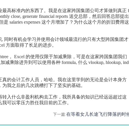
业最高标准内的东西了。我是在这家跨国集团公司才算做到真正
nthly close, generate financial reports
送交总部，然后回答总部提出
但是
salaries expenses
这个月增加了？为什么这个月的折旧费用这
识
,
同时有机会学习并使用会计领域最流行的只有大型跨国集团才
cel
方面取得了长足的进步
。
htree
，
Excel
的使用仅限于加减乘除，可是在这家跨国集团我们
从加减乘除进升到可以使用各种
formula,
什么
vlookup
,
hlookup
, in
正真的会计工作人员，哈哈。我在这里学到的无论是会计本身方
，为我之后的几次跳槽打下了坚实的基础。
再转入什么非盈利机构去工作，我所具备的知识已经远远超过这
么我可以零压力胜任我目前的工作。
在等着女儿长途飞行降落的时
下一篇: