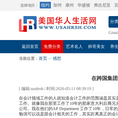
纽约
加州
康州
华盛顿
弗吉尼亚
选择地区：
Gmai
返回首页
免费分类
艺术名人
帅哥美女
养
首页
感想
当前位置：
->
在跨国集团
[ 编辑:usahrsh | 时间:2026-05-11 08:39:19 ]
在会计领域工作的人就知道会计工作的范围涵盖其实
工作。就像我在那里工作了
10
年的那家意大利后裔兄
公司。我在他们的
AP
Department
工作了
10
年，日常的
勉强可以说是跟会计相关的工作，其实距离真正的会